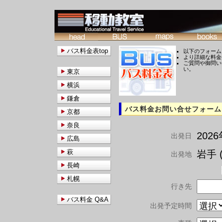
バス料金表top
以下のフォーム
より詳細な料金
ご質問や御問い
い。
東京
横浜
鎌倉
バス料金お問い合せフォーム
京都
奈良
202
出発日
広島
萩
岩手 (
出発地
長崎
札幌
行き先
バス料金 Q&A
出発予定時間