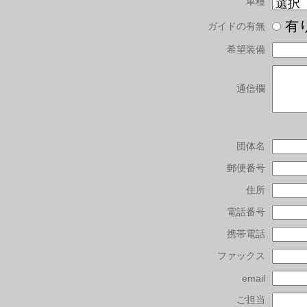
車種
有
ガイドの有無
希望装備
通信欄
団体名
郵便番号
住所
電話番号
携帯電話
ファックス
email
ご担当