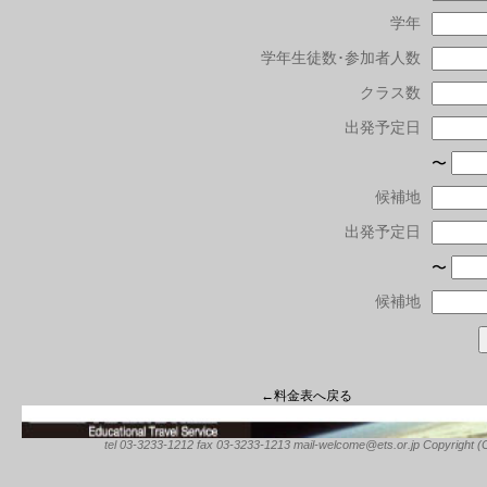
学年
学年生徒数･参加者人数
クラス数
出発予定日
〜
候補地
出発予定日
〜
候補地
←料金表へ戻る
tel 03-3233-1212 fax 03-3233-1213 mail-welcome@ets.or.jp Copyright (C) 