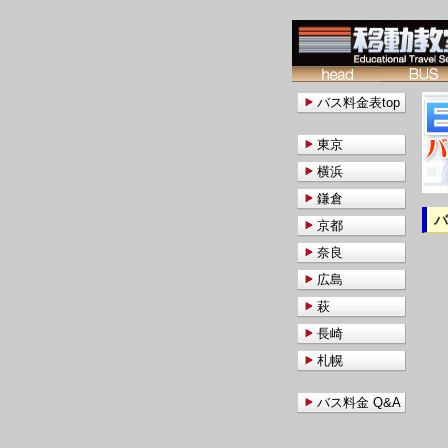
バス料金表top
東京
横浜
鎌倉
京都
奈良
広島
萩
長崎
札幌
バス料金 Q&A