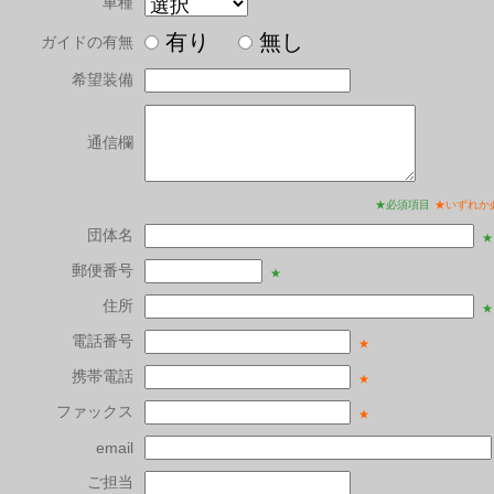
車種
有り
無し
ガイドの有無
希望装備
通信欄
★必須項目
★いずれか
団体名
★
郵便番号
★
住所
★
電話番号
★
携帯電話
★
ファックス
★
email
ご担当