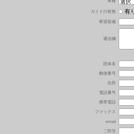
車種
有
ガイドの有無
希望装備
通信欄
団体名
郵便番号
住所
電話番号
携帯電話
ファックス
email
ご担当