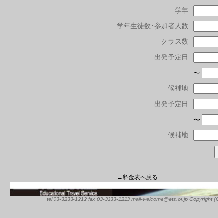
学年
学年生徒数･参加者人数
クラス数
出発予定日
〜
候補地
出発予定日
〜
候補地
←料金表へ戻る
tel 03-3233-1212 fax 03-3233-1213 mail-welcome@ets.or.jp Copyright (C) 