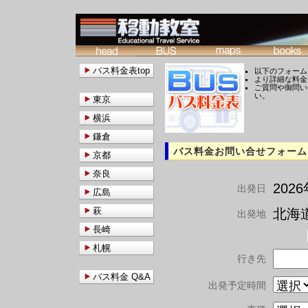
バス料金表top
以下のフォーム
より詳細な料金
ご質問や御問い
い。
東京
横浜
鎌倉
バス料金お問い合せフォーム
京都
奈良
202
出発日
広島
萩
北海道
出発地
長崎
札幌
行き先
バス料金 Q&A
出発予定時間